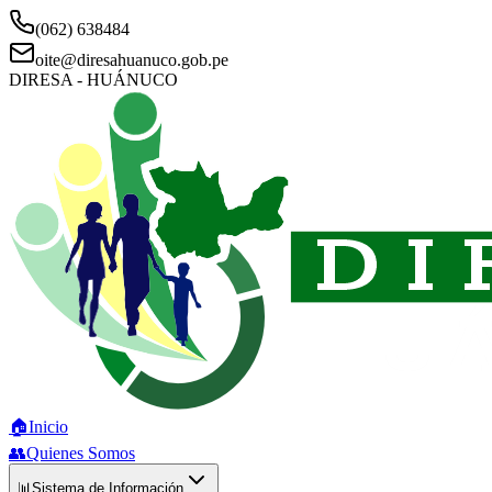
(062) 638484
oite@diresahuanuco.gob.pe
DIRESA - HUÁNUCO
🏠
Inicio
👥
Quienes Somos
📊
Sistema de Información