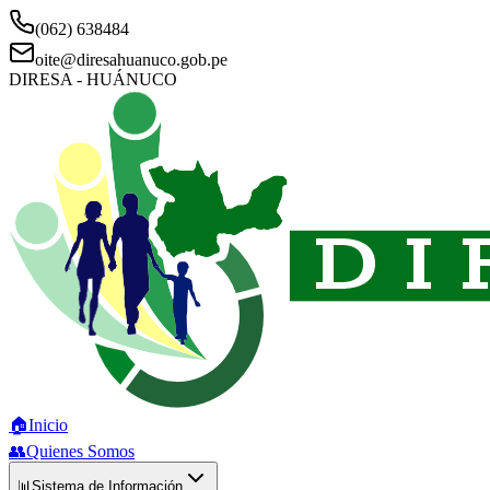
(062) 638484
oite@diresahuanuco.gob.pe
DIRESA - HUÁNUCO
🏠
Inicio
👥
Quienes Somos
📊
Sistema de Información