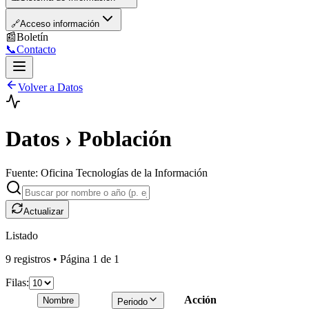
🔗
Acceso información
📰
Boletín
📞
Contacto
Volver a Datos
Datos › Población
Fuente: Oficina Tecnologías de la Información
Actualizar
Listado
9
registro
s
• Página
1
de
1
Filas:
Acción
Nombre
Periodo