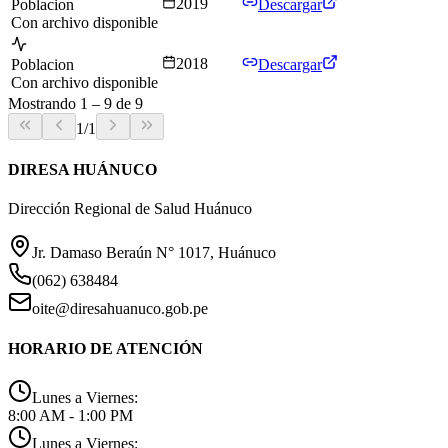
2019
Poblacion
Descargar
Con archivo disponible
2018
Poblacion
Descargar
Con archivo disponible
Mostrando
1
–
9
de
9
1
/
1
DIRESA HUÁNUCO
Dirección Regional de Salud Huánuco
Jr. Damaso Beraún N° 1017, Huánuco
(062) 638484
oite@diresahuanuco.gob.pe
HORARIO DE ATENCIÓN
Lunes a Viernes:
8:00 AM - 1:00 PM
Lunes a Viernes: