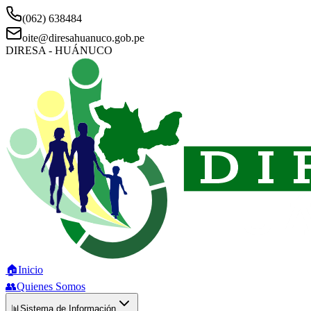
(062) 638484
oite@diresahuanuco.gob.pe
DIRESA - HUÁNUCO
🏠
Inicio
👥
Quienes Somos
📊
Sistema de Información